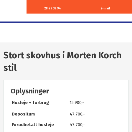
28 44 39 94​
E-mail
Stort skovhus i Morten Korch
stil
Oplysninger
Husleje + forbrug
​15.900,-
​Depositum
47.700,-
Forudbetalt husleje
47.700,-