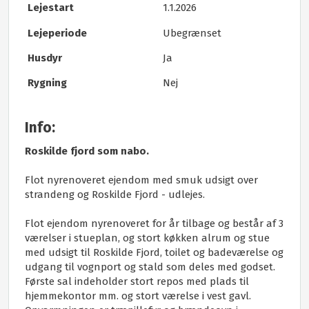
Lejestart
1.1.2026
Lejeperiode​
Ubegrænset
Husdyr
Ja
Rygning
Nej
​Info:
Roskilde fjord som nabo.
Flot nyrenoveret ejendom med smuk udsigt over
strandeng og Roskilde Fjord - udlejes.
Flot ejendom nyrenoveret for år tilbage og består af 3
værelser i stueplan, og stort køkken alrum og stue
med udsigt til Roskilde Fjord, toilet og badeværelse og
udgang til vognport og stald som deles med godset.
Første sal indeholder stort repos med plads til
hjemmekontor mm. og stort værelse i vest gavl.